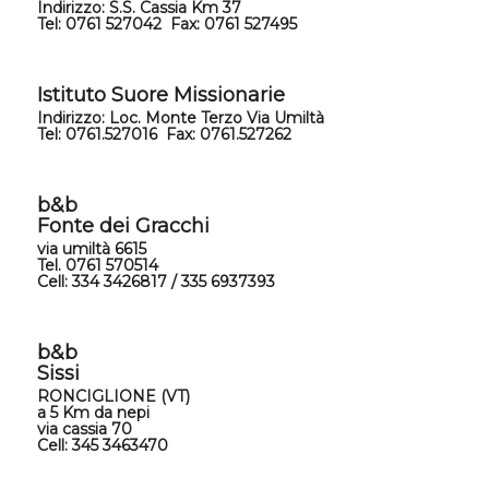
Indirizzo: S.S. Cassia Km 37
Tel: 0761 5
27042
Fax: 0761 527495
Istituto Suore Missionarie
Indirizzo: Loc. Monte Terzo Via Umiltà
Tel: 0761.527016 Fax: 0761.527262
b&b
Fonte dei Gracchi
via umiltà 6615
Tel. 0761 570514
Cell: 334 3426817 / 335 6937393
b&b
Sissi
RONCIGLIONE (VT)
a 5 Km da nepi
via cassia 70
Cell: 345 3463470