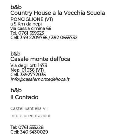
b&b
Country House a la Vecchia Scuola
RONCIGLIONE (VT) ​​
a 5 Km da nepi
via cassia cimina 66
Tel. 0761 659323
Cell: 349 2209766 / 392 0655732
b&b
Casale monte dell’oca
Via degli orti 1473
Nepi 01036 (VT)
Cell. 3392772035
info@casalemontedelloca.it
b&b
Il Contado
Castel Sant’elia VT
Info e prenotazioni
Tel: 0761 555228
Cell: 340 5430029